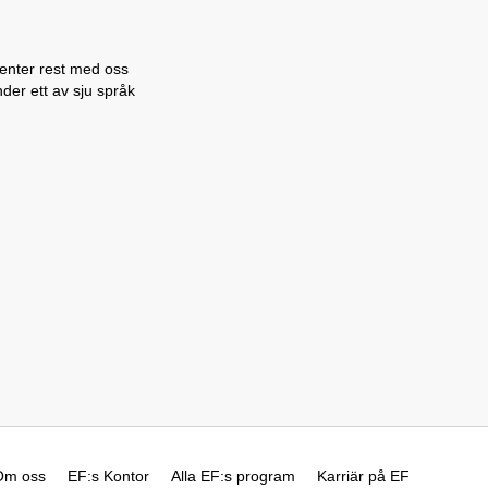
denter rest med oss
nder ett av sju språk
Om oss
EF:s Kontor
Alla EF:s program
Karriär på EF