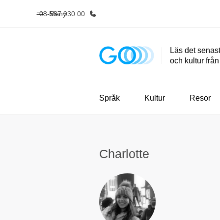
08-587 930 00
Meny
Läs det senast
och kultur frå
Hem
Progr
Välkommen till EF
Se allt vi e
Språk
Kultur
Resor
Charlotte