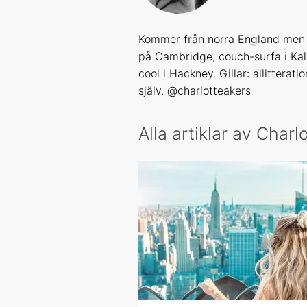
Kommer från norra England men 
på Cambridge, couch-surfa i Kalif
cool i Hackney. Gillar: allitterati
själv. @charlotteakers
Alla artiklar av Charl