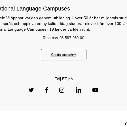
ational Language Campuses
lt: Vi öppnar världen genom utbildning. I över 50 år har miljontals stu
nytt språk och uppleva en ny kultur. Idag studerar elever från över 100 lä
ional Language Campuses i 19 länder världen runt.
Ring oss
08-587 930 00
Gratis broschyr
Följ EF på