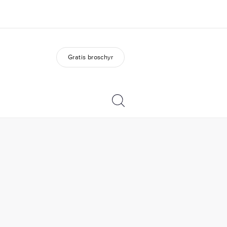
Gratis broschyr
m oss
Karriär
ka är vi?
Bli en del av vårt team