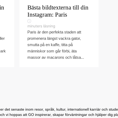
in
Bästa bildtexterna till din
Instagram: Paris
minuters läsning
Paris är den perfekta staden att
ler
promenera längst vackra gator,
smutta på en kaffe, titta på
Park
människor som går förbi, äta
massor av macarons och låtsa...
 det senaste inom resor, språk, kultur, internationell karriär och student
och vi hoppas att GO inspirerar, skapar förväntningar och hjälper dig p