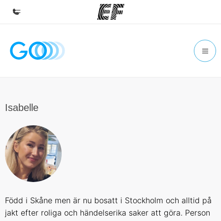
Hem
Välkommen till EF
Program
Se allt vi erbjuder
Isabelle
Kontor
Hitta ett kontor nära dig
Om oss
Vilka är vi?
Karriär
Född i Skåne men är nu bosatt i Stockholm och alltid på
Bli en del av vårt team
jakt efter roliga och händelserika saker att göra. Person