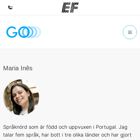
Hem
Välkommen till EF
Program
Se allt vi erbjuder
Maria Inês
Kontor
Hitta ett kontor nära dig
Om oss
Vilka är vi?
Karriär
Språknörd som är född och uppvuxen i Portugal. Jag
Bli en del av vårt team
talar fem språk, har bott i tre olika länder och har gjort