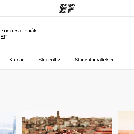
e om resor, språk
n EF
am
Kontor
O
rbjuder
Hitta ett kontor nära dig
Vil
Karriär
Studentliv
Studentberättelser