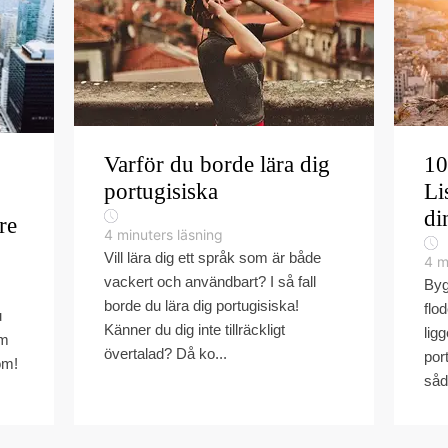
Varför du borde lära dig
10
portugisiska
Li
di
re
4
minuters läsning
Vill lära dig ett språk som är både
4
m
vackert och användbart? I så fall
Byg
borde du lära dig portugisiska!
flo
u
Känner du dig inte tillräckligt
lig
om
övertalad? Då ko...
por
om!
såd