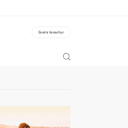
Gratis broschyr
m oss
Karriär
ka är vi?
Bli en del av vårt team