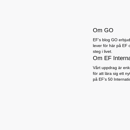
Om GO
EF's blog GO erbjuder
lever för här på EF 
steg i livet.
Om EF Intern
Vårt uppdrag är enke
för att lära sig ett 
på EF's 50 Internat