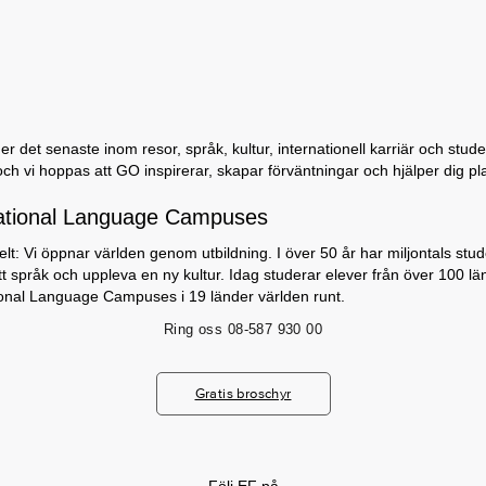
 det senaste inom resor, språk, kultur, internationell karriär och student
och vi hoppas att GO inspirerar, skapar förväntningar och hjälper dig p
ational Language Campuses
lt: Vi öppnar världen genom utbildning. I över 50 år har miljontals stu
nytt språk och uppleva en ny kultur. Idag studerar elever från över 100 lä
ional Language Campuses i 19 länder världen runt.
Ring oss
08-587 930 00
Gratis broschyr