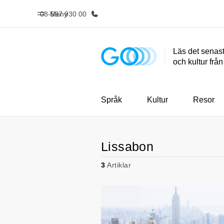
08-587 930 00
Meny
Läs det senast
och kultur frå
Hem
Progr
Välkommen till EF
Se allt vi e
Språk
Kultur
Resor
Lissabon
3
Artiklar