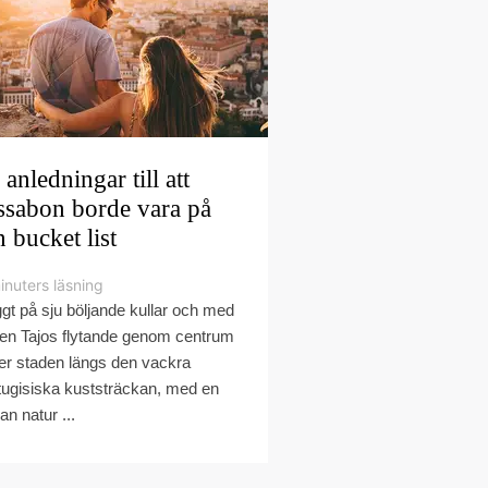
 anledningar till att
ssabon borde vara på
n bucket list
inuters läsning
gt på sju böljande kullar och med
den Tajos flytande genom centrum
ger staden längs den vackra
tugisiska kuststräckan, med en
an natur ...