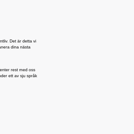
liv. Det är detta vi
lanera dina nästa
denter rest med oss
nder ett av sju språk