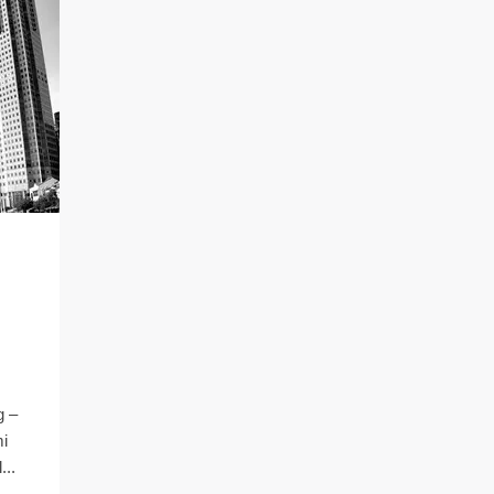
g –
mi
...