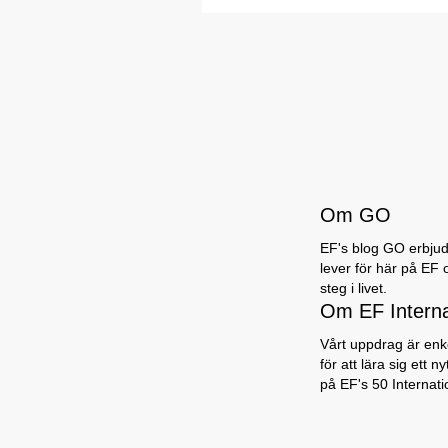
Om GO
EF's blog GO erbjuder
lever för här på EF 
steg i livet.
Om EF Intern
Vårt uppdrag är enke
för att lära sig ett 
på EF's 50 Internat