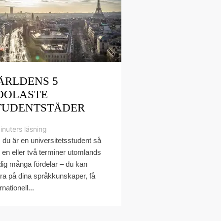
ÄRLDENS 5
OOLASTE
TUDENTSTÄDER
inuters läsning
du är en universitetsstudent så
 en eller två terminer utomlands
dig många fördelar – du kan
tra på dina språkkunskaper, få
rnationell...