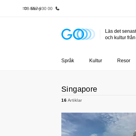
08-587 930 00
Meny
Läs det senast
och kultur frå
Hem
Progr
Välkommen till EF
Se allt vi e
Språk
Kultur
Resor
Singapore
16
Artiklar