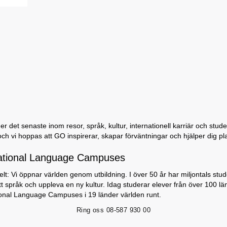
 det senaste inom resor, språk, kultur, internationell karriär och student
och vi hoppas att GO inspirerar, skapar förväntningar och hjälper dig p
ational Language Campuses
lt: Vi öppnar världen genom utbildning. I över 50 år har miljontals stu
nytt språk och uppleva en ny kultur. Idag studerar elever från över 100 lä
ional Language Campuses i 19 länder världen runt.
Ring oss
08-587 930 00