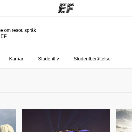
e om resor, språk
n EF
am
Kontor
O
rbjuder
Hitta ett kontor nära dig
Vil
Karriär
Studentliv
Studentberättelser