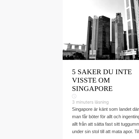
5 SAKER DU INTE
VISSTE OM
SINGAPORE
3
minuters läsning
Singapore är känt som landet där
man får böter för allt och ingentin
allt från att sätta fast sitt tuggum
under sin stol till att mata apor. Till