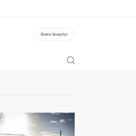
Gratis broschyr
m oss
Karriär
ka är vi?
Bli en del av vårt team