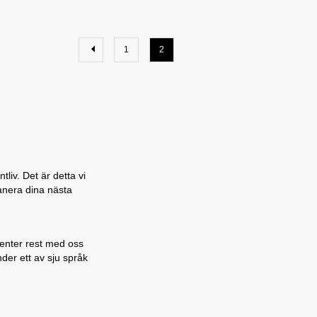
1
2
liv. Det är detta vi
lanera dina nästa
denter rest med oss
nder ett av sju språk