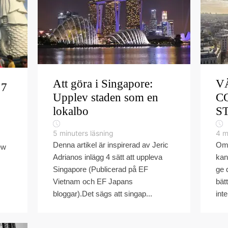
Att göra i Singapore:
V
 7
Upplev staden som en
C
lokalbo
S
5
minuters läsning
4
m
Denna artikel är inspirerad av Jeric
Om 
ew
Adrianos inlägg 4 sätt att uppleva
kan
Singapore (Publicerad på EF
ge 
Vietnam och EF Japans
bät
bloggar).Det sägs att singap...
inte