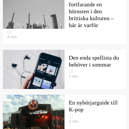
fortfarande en
hörnsten i den
brittiska kulturen –
här är varför
4
min
Den enda spellista du
behöver i sommar
1
min
En nybörjarguide till
K-pop
3
min