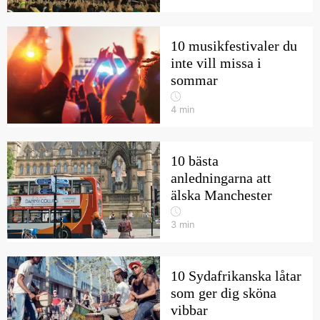
10 musikfestivaler du
inte vill missa i
sommar
4
min
10 bästa
anledningarna att
älska Manchester
3
min
10 Sydafrikanska låtar
som ger dig sköna
vibbar