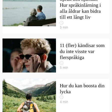
Hur språkinlärning i
alla åldrar kan bidra
till ett långt liv
5
min
11 (fler) kändisar som
du inte visste var
flerspråkiga
5
min
Hur du kan boosta din
lycka
4
min