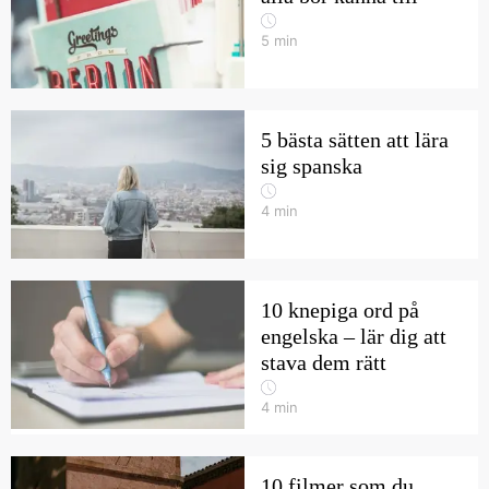
5
min
5 bästa sätten att lära
sig spanska
4
min
10 knepiga ord på
engelska – lär dig att
stava dem rätt
4
min
10 filmer som du