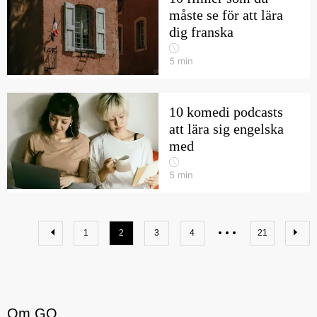
måste se för att lära
dig franska
5
min
10 komedi podcasts
att lära sig engelska
med
5
min
1
2
3
4
21
Om GO