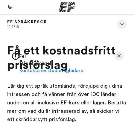
EF SPRÅKRESOR
Hem
14-17 år
Välkommen till EF
Få ett kostnadsfritt
Program
Fel
Se allt vi erbjuder
prisförslag
Något gick fel
Kontakta en studievägledare
Kontor
Hitta ett kontor nära dig
Lär dig ett språk utomlands, fördjupa dig i dina
Om oss
intressen och få vänner från över 100 länder
under en all-inclusive EF-kurs eller läger. Berätta
Vilka är vi?
mer om vad du är intresserad av, så skickar vi
Karriär
ett skräddarsytt prisförslag.
Bli en del av vårt team