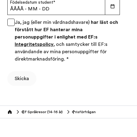
Födelsedatum student
*
ÅÅÅÅ
-
MM
-
DD
Ja, jag (eller min vårdnadshavare)
har läst och
förstått hur EF hanterar mina
personuppgifter i enlighet med EF:s
Integritetspolicy
, och samtycker till EF:s
användande av mina personuppgifter för
direktmarknadsföring.
*
Skicka
EF Språkresor (14-16 år)
Prisförfrågan
Home