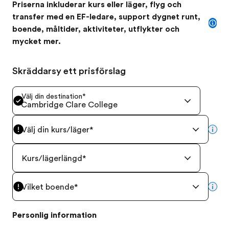
Priserna inkluderar kurs eller läger, flyg och
transfer med en EF-ledare, support dygnet runt,
boende, måltider, aktiviteter, utflykter och
mycket mer.
Skräddarsy ett prisförslag
Välj din destination
*
Cambridge Clare College
Välj din kurs/läger
*
mor
Kurs/lägerlängd
*
Vilket boende
*
mor
Personlig information