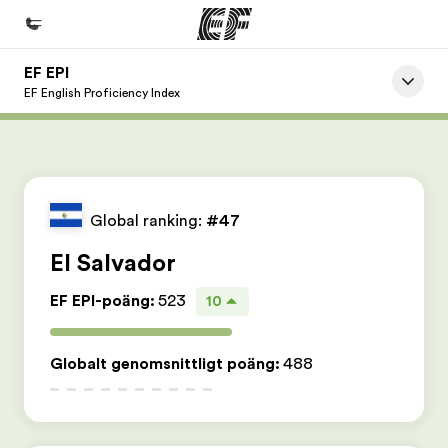
EF EPI
Hem
EF English Proficiency Index
Välkommen till EF
Program
Se allt vi erbjuder
Global ranking:
#47
Kontor
El Salvador
Hitta ett kontor nära dig
EF EPI-poäng
:
523
10
Om oss
Vilka är vi?
Globalt genomsnittligt poäng
:
488
Karriär
Bli en del av vårt team