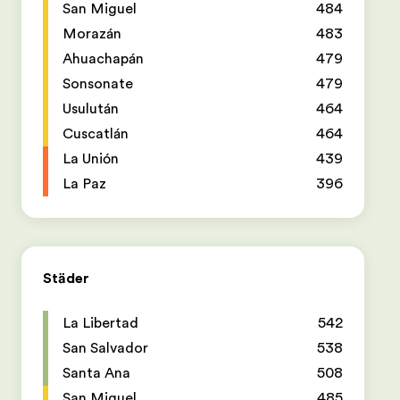
San Miguel
484
Morazán
483
Ahuachapán
479
Sonsonate
479
Usulután
464
Cuscatlán
464
La Unión
439
La Paz
396
Städer
La Libertad
542
San Salvador
538
Santa Ana
508
San Miguel
485