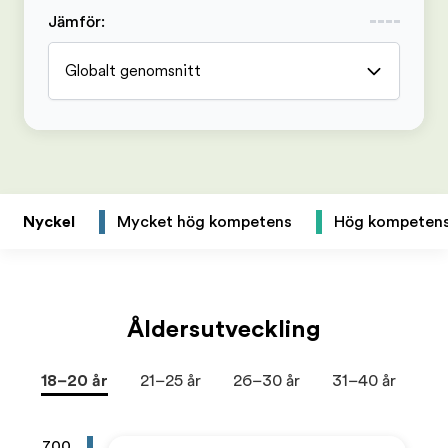
Jämför
:
Globalt genomsnitt
Nyckel
Mycket hög kompetens
Hög kompeten
Åldersutveckling
18–20 år
21–25 år
26–30 år
31–40 år
41
700