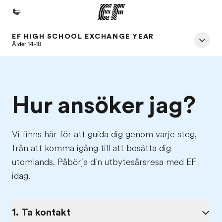
EF HIGH SCHOOL EXCHANGE YEAR
Hem
Ålder 14-18
Välkommen till EF
Program
Hur ansöker jag?
Se allt vi erbjuder
Kontor
Vi finns här för att guida dig genom varje steg,
Hitta ett kontor nära dig
från att komma igång till att bosätta dig
Om oss
utomlands. Påbörja din utbytesårsresa med EF
Vilka är vi?
idag.
Karriär
Bli en del av vårt team
1. Ta kontakt