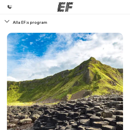
Alla EF:s program
Hem
Välkommen till EF
Program
Se allt vi erbjuder
Kontor
Hitta ett kontor nära dig
Om oss
Vilka är vi?
Karriär
Bli en del av vårt team