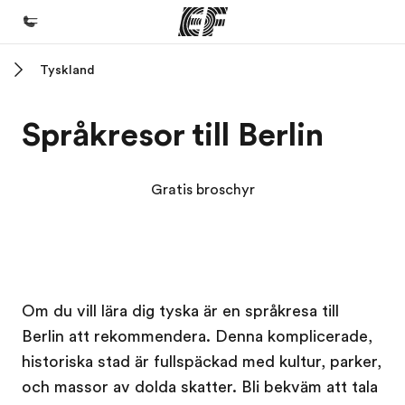
Tyskland
Hem
Välkommen till EF
Språkresor till Berlin
Program
Se allt vi erbjuder
Gratis broschyr
Kontor
Hitta ett kontor nära dig
Om oss
Kampus EF
Kampus EF
Om du vill lära dig tyska är en språkresa till
Vilka är vi?
Berlin att rekommendera. Denna komplicerade,
Karriär
historiska stad är fullspäckad med kultur, parker,
Bli en del av vårt team
och massor av dolda skatter. Bli bekväm att tala