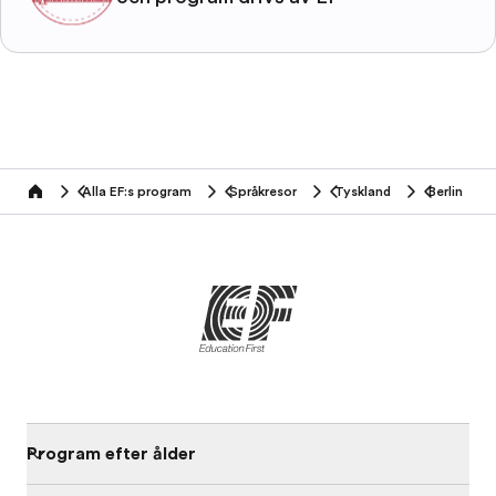
Alla EF:s program
Språkresor
Tyskland
Berlin
home
Program efter ålder