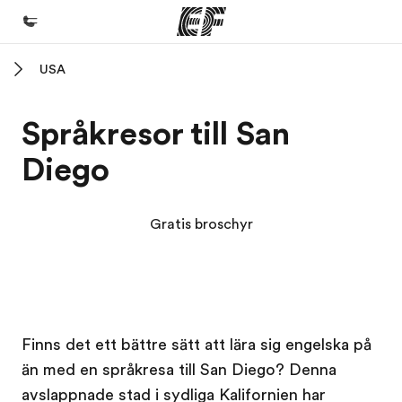
USA
Hem
Välkommen till EF
Språkresor till San
Program
Diego
Se allt vi erbjuder
Kontor
Gratis broschyr
Hitta ett kontor nära dig
Om oss
Vilka är vi?
Kampus EF
Kampus EF
Karriär
Finns det ett bättre sätt att lära sig engelska på
än med en språkresa till San Diego? Denna
Bli en del av vårt team
avslappnade stad i sydliga Kalifornien har