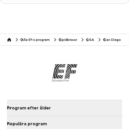
Alla EF:s program
Språkresor
USA
San Diego
home
Program efter ålder
Populära program