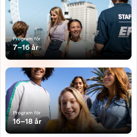
Program för
7–16 år
Program för
16–18 år