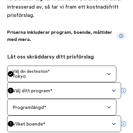
intresserad av, så tar vi fram ett kostnadsfritt
prisförslag.
Priserna inkluderar program, boende, måltider
med mera.
Låt oss skräddarsy ditt prisförslag
Välj din destination
*
Tokyo
Välj ditt program
*
mor
Programlängd
*
Vilket boende
*
mor