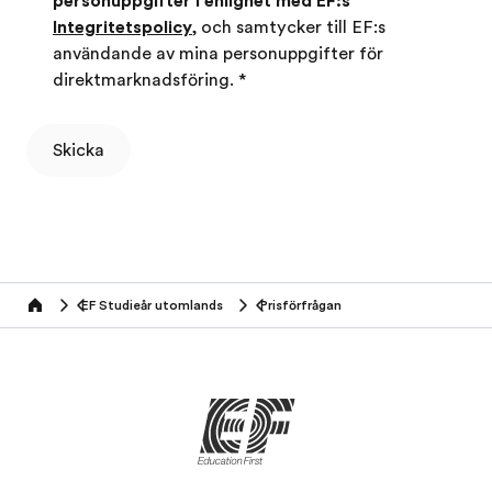
personuppgifter i enlighet med EF:s
Integritetspolicy
, och samtycker till EF:s
användande av mina personuppgifter för
direktmarknadsföring.
*
Skicka
EF Studieår utomlands
Prisförfrågan
Home