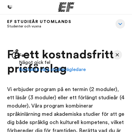
EF STUDIEÅR UTOMLANDS
Hem
Studenter och vuxna
Välkommen till EF
Program
Få ett kostnadsfritt
Fel
Se allt vi erbjuder
Något gick fel
prisförslag
Kontakta våra studievägledare
Kontor
Hitta ett kontor nära dig
Vi erbjuder program på en termin (2 moduler),
Om oss
ett läsår (3 moduler) eller ett förlängt studieår (4
Vilka är vi?
moduler). Våra program kombinerar
Karriär
språkinlärning med akademiska studier för att ge
dig både språklig och kulturell kompetens, vilket
Bli en del av vårt team
förbereder dig för framtiden. Berätta vad du är