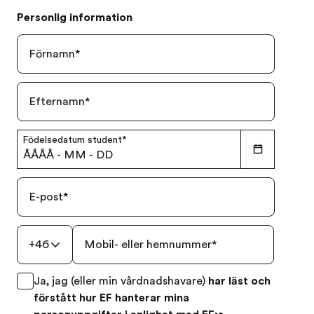
Personlig information
Förnamn
*
Efternamn
*
Födelsedatum student
*
ÅÅÅÅ
-
MM
-
DD
E-post
*
+46
Mobil- eller hemnummer
*
Ja, jag (eller min vårdnadshavare)
har läst och
förstått hur EF hanterar mina