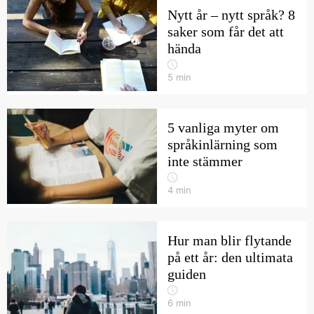
Nytt år – nytt språk? 8
saker som får det att
hända
5
min
5 vanliga myter om
språkinlärning som
inte stämmer
4
min
Hur man blir flytande
på ett år: den ultimata
guiden
6
min