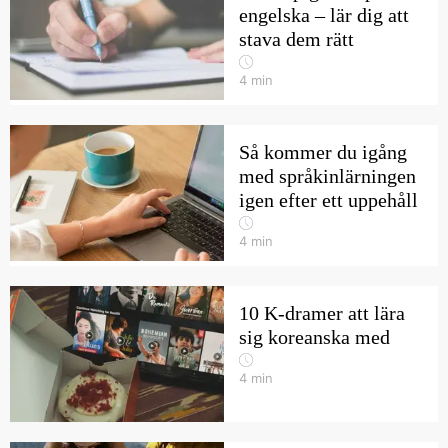
engelska – lär dig att
stava dem rätt
4
min
Så kommer du igång
med språkinlärningen
igen efter ett uppehåll
4
min
10 K-dramer att lära
sig koreanska med
4
min