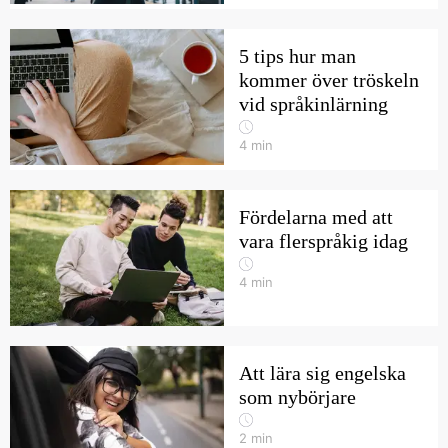
5 tips hur man
kommer över tröskeln
vid språkinlärning
4
min
Fördelarna med att
vara flerspråkig idag
4
min
Att lära sig engelska
som nybörjare
2
min