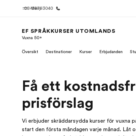
08-58793040
Meny
EF SPRÅKKURSER UTOMLANDS
Vuxna 50+
Hem
Progr
Översikt
Destinationer
Kurser
Erbjudanden
Stu
Välkommen till EF
Se allt vi e
Få ett kostnadsfr
prisförslag
Vi erbjuder skräddarsydda kurser för vuxna på
start den första måndagen varje månad. Låt o