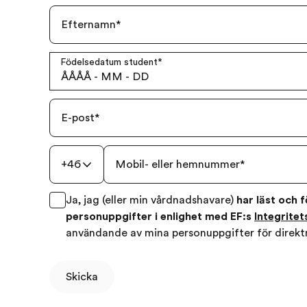
Efternamn
*
Födelsedatum student
*
ÅÅÅÅ
-
MM
-
DD
E-post
*
+46
Mobil- eller hemnummer
*
Ja, jag (eller min vårdnadshavare)
har läst och 
personuppgifter i enlighet med EF:s
Integritet
användande av mina personuppgifter för direk
Skicka