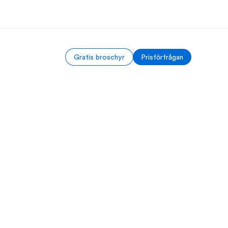
Gratis broschyr
Prisförfrågan
m oss
Karriär
ka är vi?
Bli en del av vårt team