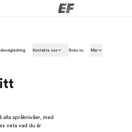
am
Kontor
O
dievägledning
Kontakta oss
Boka nu
Mer
rbjuder
Hitta ett kontor nära dig
Vil
itt
 alla språknivåer, med
ss veta vad du är