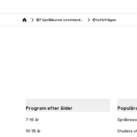
EF Språkkurser utomlands (50+ år)
Prisförfrågan
Home
Program efter ålder
Populär
7-16 år
Språkreso
16-18 år
Studera u