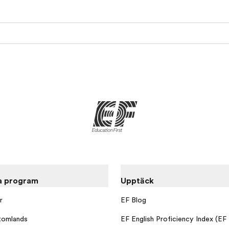
a program
Upptäck
r
EF Blog
tomlands
EF English Proficiency Index (EF