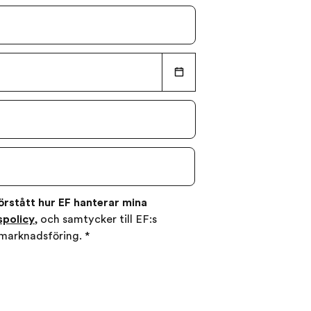
förstått hur EF hanterar mina
spolicy
, och samtycker till EF:s
tmarknadsföring.
*