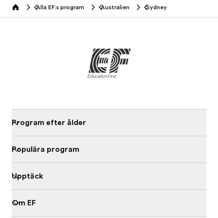
Alla EF:s program
Australien
Sydney
home
Program efter ålder
Populära program
Upptäck
Om EF