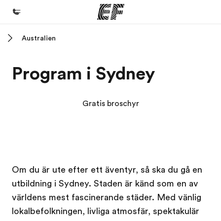
Australien
Hem
Välkommen till EF
Program i Sydney
Program
Se allt vi erbjuder
Gratis broschyr
Kontor
Hitta ett kontor nära dig
Om oss
Kampus EF
Kampus EF
Om du är ute efter ett äventyr, så ska du gå en
Vilka är vi?
utbildning i Sydney. Staden är känd som en av
Karriär
världens mest fascinerande städer. Med vänlig
Bli en del av vårt team
lokalbefolkningen, livliga atmosfär, spektakulär