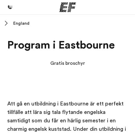
England
Hem
Välkommen till EF
Program i Eastbourne
Program
Se allt vi erbjuder
Gratis broschyr
Kontor
Hitta ett kontor nära dig
Om oss
Kampus EF
Kampus EF
Att gå en utbildning i Eastbourne är ett perfekt
Vilka är vi?
tillfälle att lära sig tala flytande engelska
Karriär
samtidigt som du får en härlig semester i en
Bli en del av vårt team
charmig engelsk kuststad. Under din utbildning i