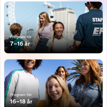
Program för
7–16 år
Program för
16–18 år