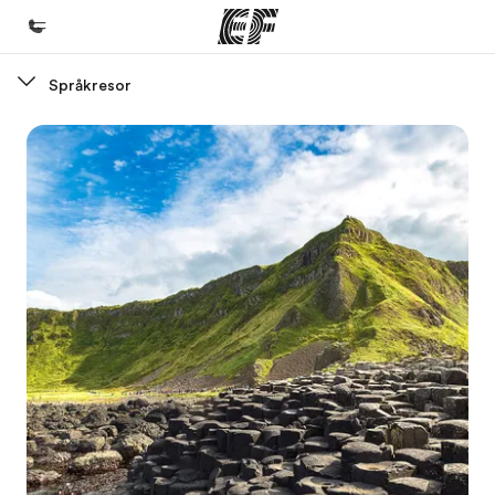
Språkresor
Hem
Välkommen till EF
Program
Se allt vi erbjuder
Kontor
Hitta ett kontor nära dig
Om oss
Vilka är vi?
Karriär
Bli en del av vårt team