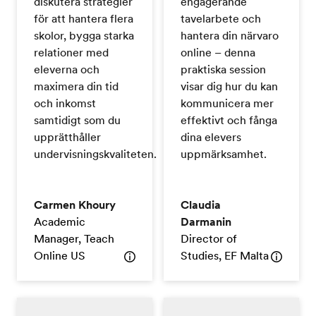
diskutera strategier
engagerande
för att hantera flera
tavelarbete och
skolor, bygga starka
hantera din närvaro
relationer med
online – denna
eleverna och
praktiska session
maximera din tid
visar dig hur du kan
och inkomst
kommunicera mer
samtidigt som du
effektivt och fånga
upprätthåller
dina elevers
undervisningskvaliteten.
uppmärksamhet.
Carmen Khoury
Claudia
Academic
Darmanin
Manager, Teach
Director of
Online US
Studies, EF Malta