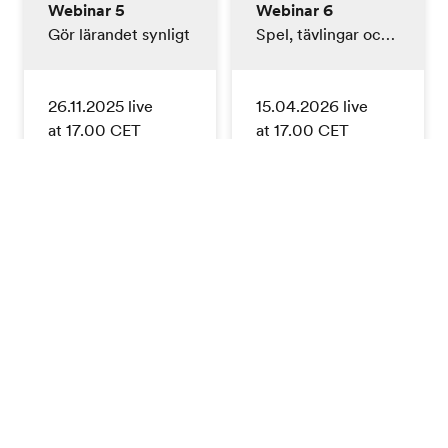
Webinar 5
Webinar 6
Gör lärandet synligt
Spel, tävlingar och gamification
26.11.2025 live
15.04.2026 live
at 17.00 CET
at 17.00 CET
Hur vet dina elever
Delta i vårt
att de gör
interaktiva
framsteg? Utforska
webbinarium med
olika sätt som du
Ryan Bezzina,
och dina elever kan
lärare på EF Malta,
använda för att
och upptäck
identifiera var de
kraften i spel och
befinner sig, vart de
gamification i
vill nå och hur
språkinlärning. Lär
effektivt
dig hur du kan
undervisningen och
motivera både
inlärningen
vuxna och yngre
överbryggar
elever genom