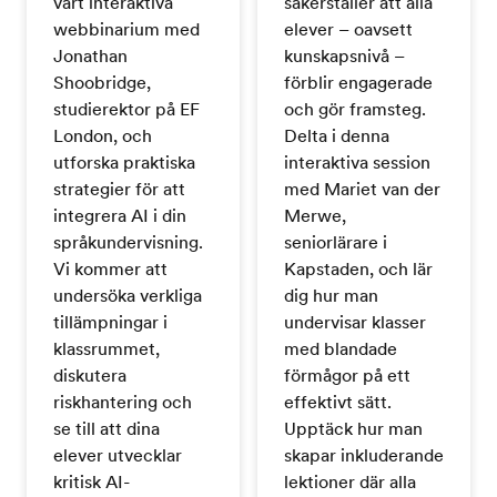
vårt interaktiva
säkerställer att alla
webbinarium med
elever – oavsett
Jonathan
kunskapsnivå –
Shoobridge,
förblir engagerade
studierektor på EF
och gör framsteg.
London, och
Delta i denna
utforska praktiska
interaktiva session
strategier för att
med Mariet van der
integrera AI i din
Merwe,
språkundervisning.
seniorlärare i
Vi kommer att
Kapstaden, och lär
undersöka verkliga
dig hur man
tillämpningar i
undervisar klasser
klassrummet,
med blandade
diskutera
förmågor på ett
riskhantering och
effektivt sätt.
se till att dina
Upptäck hur man
elever utvecklar
skapar inkluderande
kritisk AI-
lektioner där alla