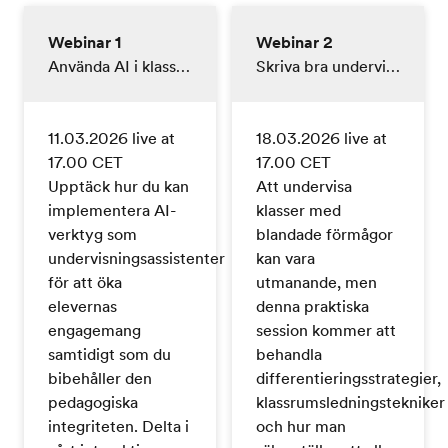
Webinar 1
Webinar 2
Använda AI i klassrummet
Skriva bra undervisningsmaterial
11.03.2026 live at
18.03.2026 live at
17.00 CET
17.00 CET
Upptäck hur du kan
Att undervisa
implementera AI-
klasser med
verktyg som
blandade förmågor
undervisningsassistenter
kan vara
för att öka
utmanande, men
elevernas
denna praktiska
engagemang
session kommer att
samtidigt som du
behandla
bibehåller den
differentieringsstrategier,
pedagogiska
klassrumsledningstekniker
integriteten. Delta i
och hur man