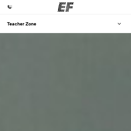
Teacher Zone
Hem
Välkommen till EF
Program
Se allt vi erbjuder
Kontor
Hitta ett kontor nära dig
Om oss
Vilka är vi?
Karriär
Bli en del av vårt team