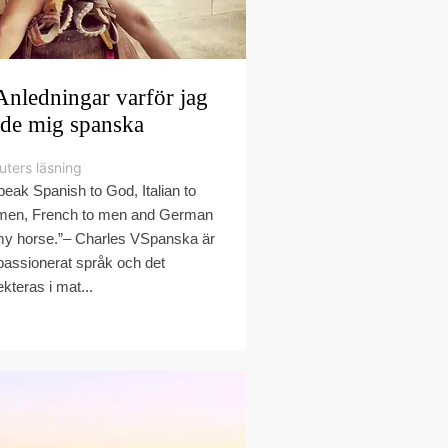
Anledningar varför jag
rde mig spanska
uters läsning
speak Spanish to God, Italian to
en, French to men and German
my horse.”– Charles VSpanska är
 passionerat språk och det
ekteras i mat...