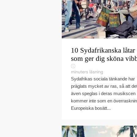
10 Sydafrikanska låtar
som ger dig sköna vib
minuters läsning
Sydafrikas sociala tänkande har
präglats mycket av ras, så att de
även speglas i deras musikscen
kommer inte som en överrasknin
Europeiska bosätt...