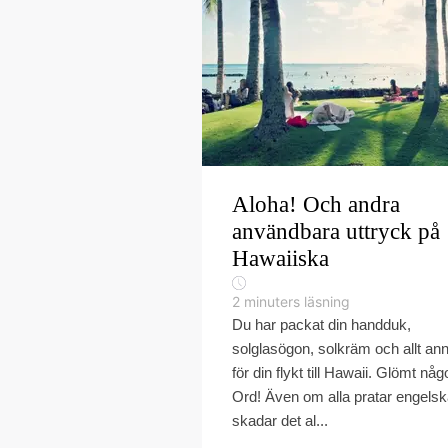
Aloha! Och andra
användbara uttryck på
Hawaiiska
2
minuters läsning
Du har packat din handduk,
solglasögon, solkräm och allt ann
för din flykt till Hawaii. Glömt någ
Ord! Även om alla pratar engels
skadar det al...