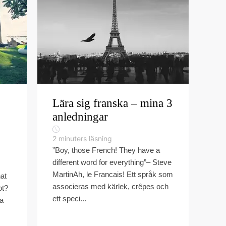
Lära sig franska – mina 3
anledningar
2
minuters läsning
”Boy, those French! They have a
different word for everything”– Steve
MartinAh, le Francais! Ett språk som
at
associeras med kärlek, crêpes och
ot?
ett speci...
ka