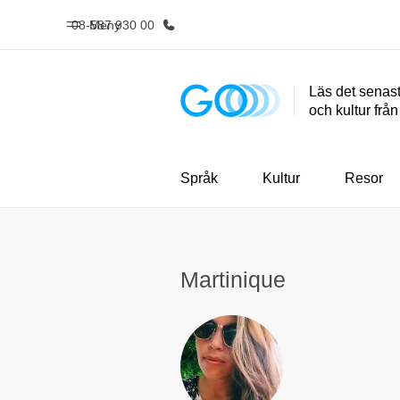
08-587 930 00
Meny
Läs det senast
och kultur frå
Hem
Progr
Välkommen till EF
Se allt vi e
Språk
Kultur
Resor
Martinique