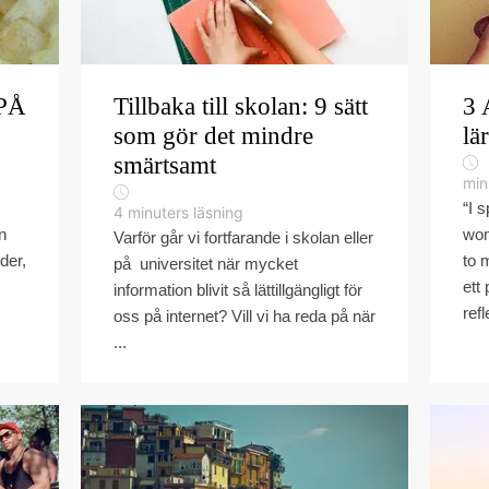
PÅ
Tillbaka till skolan: 9 sätt
3 
som gör det mindre
lä
smärtsamt
min
“I 
4
minuters läsning
n
wom
Varför går vi fortfarande i skolan eller
der,
to 
på universitet när mycket
ett
information blivit så lättillgängligt för
refl
oss på internet? Vill vi ha reda på när
...