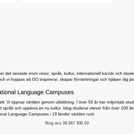
 det senaste inom resor, språk, kultur, internationell karriär och student
och vi hoppas att GO inspirerar, skapar förväntningar och hjälper dig p
ational Language Campuses
lt: Vi öppnar världen genom utbildning. I över 50 år har miljontals stu
nytt språk och uppleva en ny kultur. Idag studerar elever från över 100 lä
ional Language Campuses i 19 länder världen runt.
Ring oss
08-587 930 00