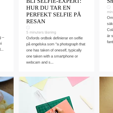
BLI SELFIE-EXPERT:
Sh
HUR DU TAR EN
min
PERFEKT SELFIE PÅ
Om 
RESAN
säk
Col
5
minuters läsning
är 
g –
Oxfords ordbok definierar en selfie
fan
mi
på engelska som “a photograph that
...
one has taken of oneself, typically
one taken with a smartphone or
webcam and s...