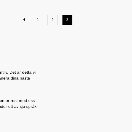
1
2
3
liv. Det är detta vi
lanera dina nästa
denter rest med oss
nder ett av sju språk