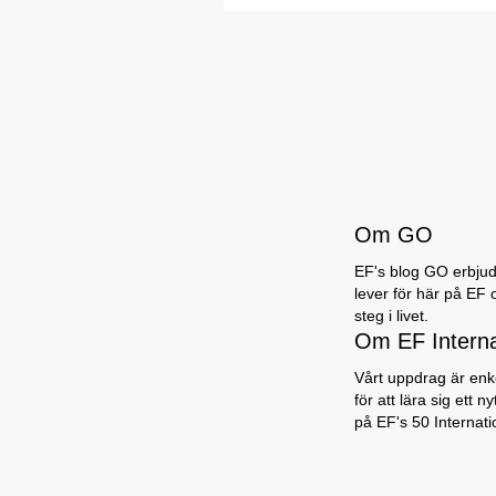
Om GO
EF's blog GO erbjuder
lever för här på EF 
steg i livet.
Om EF Intern
Vårt uppdrag är enke
för att lära sig ett 
på EF's 50 Internat