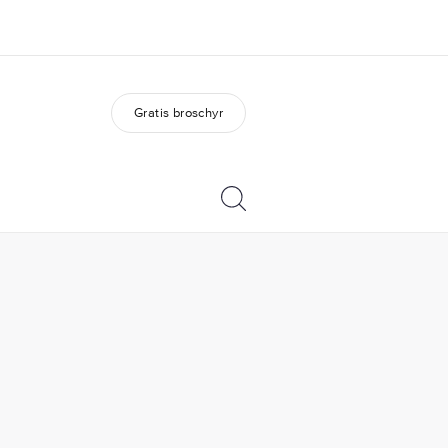
Gratis broschyr
m oss
Karriär
ka är vi?
Bli en del av vårt team