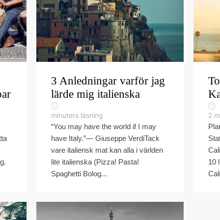
3 Anledningar varför jag
To
bar
lärde mig italienska
Ka
minuters läsning
2
m
“You may have the world if I may
Pla
tta
have Italy.”― Giuseppe VerdiTack
Sta
vare italiensk mat kan alla i världen
Cal
g.
lite italienska (Pizza! Pasta!
10 
Spaghetti Bolog...
Cali