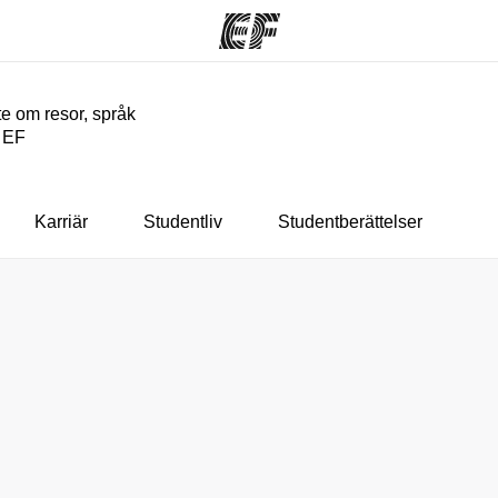
e om resor, språk
n EF
am
Kontor
O
rbjuder
Hitta ett kontor nära dig
Vil
Karriär
Studentliv
Studentberättelser