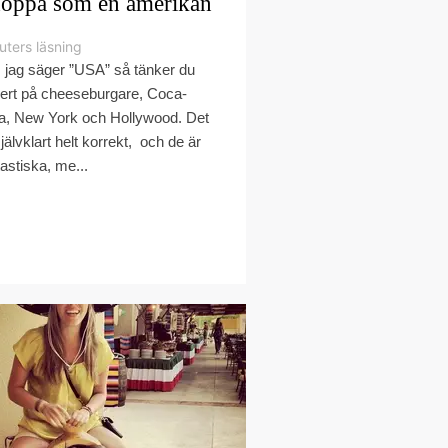
oppa som en amerikan
uters läsning
jag säger ”USA” så tänker du
ert på cheeseburgare, Coca-
a, New York och Hollywood. Det
självklart helt korrekt, och de är
tastiska, me...