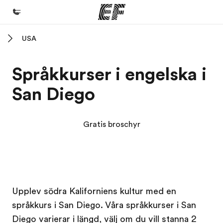
USA
Hem
Välkommen till EF
Språkkurser i engelska i
Program
San Diego
Se allt vi erbjuder
Kontor
Gratis broschyr
Hitta ett kontor nära dig
Om oss
Vilka är vi?
Kampus EF
Kampus EF
Karriär
Upplev södra Kaliforniens kultur med en
språkkurs i San Diego. Våra språkkurser i San
Bli en del av vårt team
Diego varierar i längd, välj om du vill stanna 2