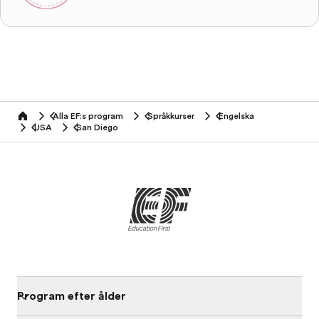
Alla EF:s program
Språkkurser
Engelska
home
USA
San Diego
Program efter ålder