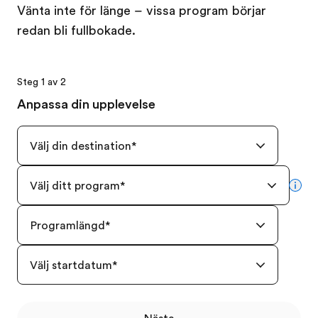
Vänta inte för länge – vissa program börjar
redan bli fullbokade.
Steg 1 av 2
Anpassa din upplevelse
Välj din destination
*
Välj ditt program
*
mor
Programlängd
*
Välj startdatum
*