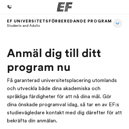
EF UNIVERSITETSFÖRBEREDANDE PROGRAM
Hem
Students and Adults
Välkommen till EF
Program
Anmäl dig till ditt
Se allt vi erbjuder
program nu
Kontor
Hitta ett kontor nära dig
Få garanterad universitetsplacering utomlands
och utveckla både dina akademiska och
Om oss
språkliga färdigheter för att nå dina mål. Gör
Vilka är vi?
dina önskade programval idag, så tar en av EF:s
Karriär
studievägledare kontakt med dig därefter för att
bekräfta din anmälan.
Bli en del av vårt team