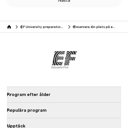
Nästa
EF University preparation abroad
Reservera din plats på ett program
Home
Program efter ålder
Populära program
Upptäck