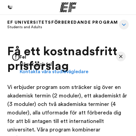
EF UNIVERSITETSFÖRBEREDANDE PROGRAM
Hem
Students and Adults
Välkommen till EF
Få ett kostnadsfritt
Program
Fel
Se allt vi erbjuder
prisförslag
Något gick fel
Kontakta våra studievägledare
Kontor
Hitta ett kontor nära dig
Vi erbjuder program som sträcker sig över en
Om oss
akademisk termin (2 moduler), ett akademiskt år
(3 moduler) och två akademiska terminer (4
Vilka är vi?
moduler), alla utformade för att förbereda dig
Karriär
för att bli antagen till ett internationellt
Bli en del av vårt team
universitet. Våra program kombinerar