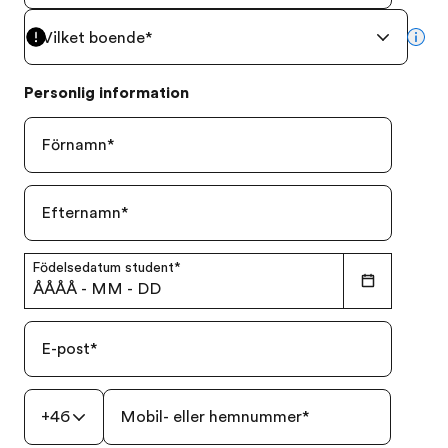
Vilket boende
*
mor
Personlig information
Förnamn
*
Efternamn
*
Födelsedatum student
*
ÅÅÅÅ
-
MM
-
DD
E-post
*
+46
Mobil- eller hemnummer
*