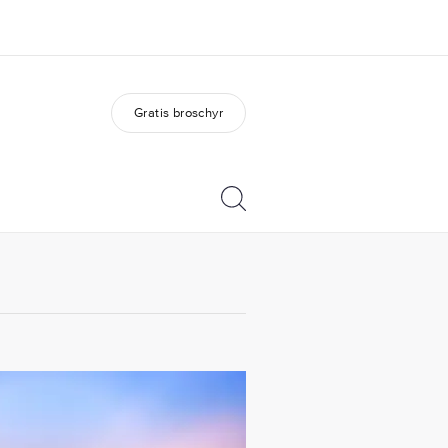
Gratis broschyr
m oss
Karriär
ka är vi?
Bli en del av vårt team