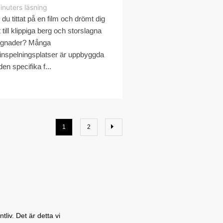
inuters läsning
 du tittat på en film och drömt dig
 till klippiga berg och storslagna
gnader? Många
minspelningsplatser är uppbyggda
den specifika f...
1
2
liv. Det är detta vi