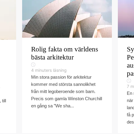
Rolig fakta om världens
Sy
bästa arkitektur
Pe
au
4
minuters läsning
pa
Min stora passion för arkitektur
kommer med största sannolikhet
7
m
från mitt legoberoende som barn.
En 
Precis som gamla Winston Churchill
när 
till
en gång sa ”We sha...
lan
få 
des