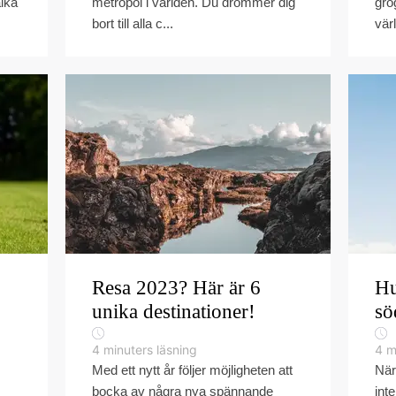
alka
metropol i världen. Du drömmer dig
gro
bort till alla c...
vär
Resa 2023? Här är 6
Hu
unika destinationer!
sö
4
minuters läsning
4
m
Med ett nytt år följer möjligheten att
När
bocka av några nya spännande
int