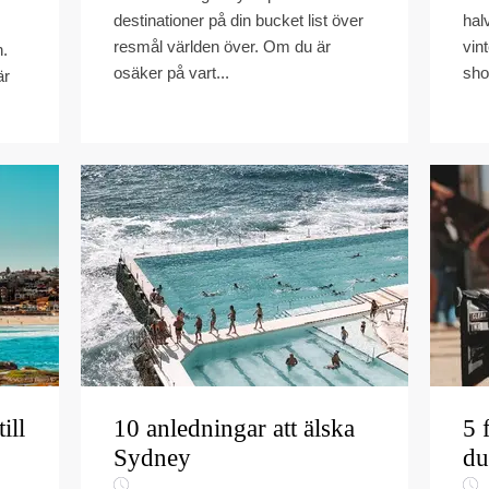
destinationer på din bucket list över
hal
resmål världen över. Om du är
vint
n.
osäker på vart...
shor
är
ill
10 anledningar att älska
5 
Sydney
du