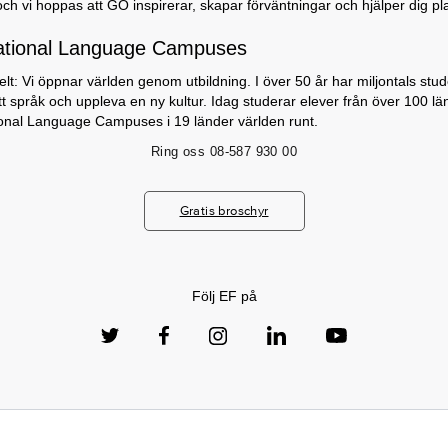
och vi hoppas att GO inspirerar, skapar förväntningar och hjälper dig p
ational Language Campuses
lt: Vi öppnar världen genom utbildning. I över 50 år har miljontals stu
nytt språk och uppleva en ny kultur. Idag studerar elever från över 100 lä
ional Language Campuses i 19 länder världen runt.
Ring oss
08-587 930 00
Gratis broschyr
Följ EF på