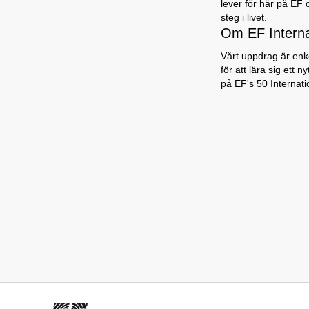
lever för här på EF 
steg i livet.
Om EF Intern
Vårt uppdrag är enke
för att lära sig ett 
på EF's 50 Internat