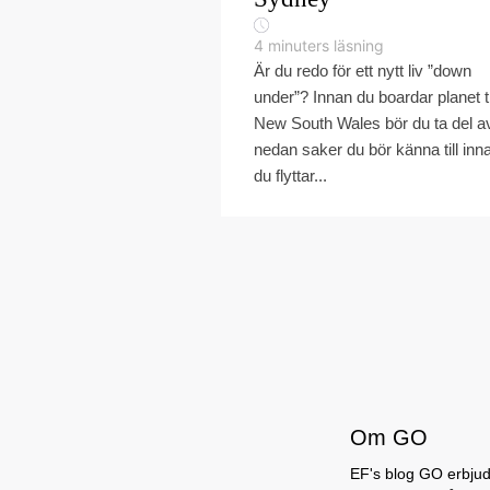
4
minuters läsning
Är du redo för ett nytt liv ”down
under”? Innan du boardar planet ti
New South Wales bör du ta del a
nedan saker du bör känna till inn
du flyttar...
Om GO
EF's blog GO erbjuder