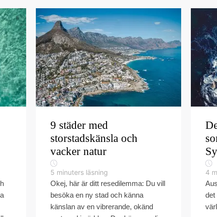
9 städer med
De
storstadskänsla och
so
vacker natur
Sy
5
minuters läsning
4
m
ch
Okej, här är ditt resedilemma: Du vill
Aus
ta
besöka en ny stad och känna
det
känslan av en vibrerande, okänd
vär