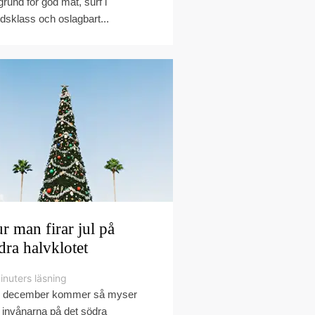
grund för god mat, surf i
ldsklass och oslagbart...
r man firar jul på
dra halvklotet
inuters läsning
 december kommer så myser
e invånarna på det södra