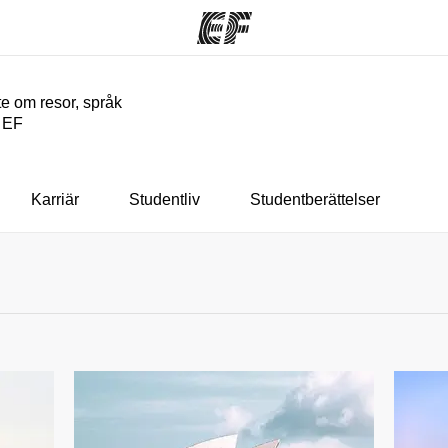
e om resor, språk
n EF
am
Kontor
O
rbjuder
Hitta ett kontor nära dig
Vil
Karriär
Studentliv
Studentberättelser