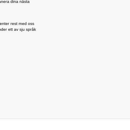
lanera dina nästa
denter rest med oss
nder ett av sju språk