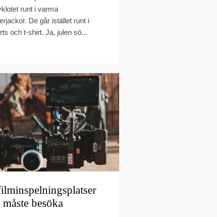
vklotet runt i varma
erjackor. De går istället runt i
ts och t-shirt. Ja, julen sö...
filminspelningsplatser
 måste besöka