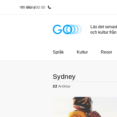
08-587 930 00
Meny
Läs det senast
och kultur frå
Hem
Progr
Välkommen till EF
Se allt vi e
Språk
Kultur
Resor
Sydney
22
Artiklar