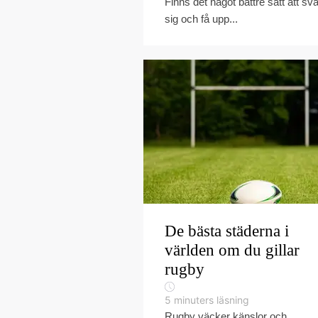
Finns det något bättre sätt att sv
sig och få upp...
De bästa städerna i
världen om du gillar
rugby
5
minuters läsning
Rugby väcker känslor och