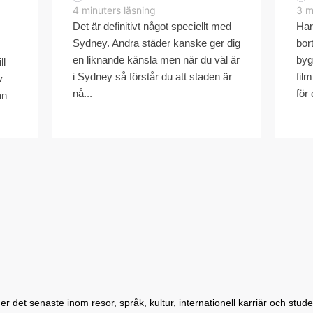
4
minuters läsning
3
m
Det är definitivt något speciellt med
Har
Sydney. Andra städer kanske ger dig
bort
en liknande känsla men när du väl är
byg
ll
i Sydney så förstår du att staden är
fil
v
nå...
för 
an
 det senaste inom resor, språk, kultur, internationell karriär och student