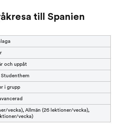
åkresa till Spanien
alaga
r
 år och uppåt
EF Studenthem
er i grupp
 avancerad
ner/vecka), Allmän (26 lektioner/vecka),
ktioner/vecka)