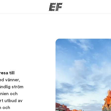
am
Kontor
O
rbjuder
Hitta ett kontor nära dig
Vil
esa till
ed vänner,
ändlig ström
anien och
årt utbud av
n och