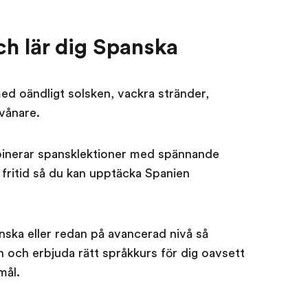
ch lär dig Spanska
med oändligt solsken, vackra stränder,
vånare.
mbinerar spansklektioner med spännande
m fritid så du kan upptäcka Spanien
nska eller redan på avancerad nivå så
an och erbjuda rätt språkkurs för dig oavsett
mål.