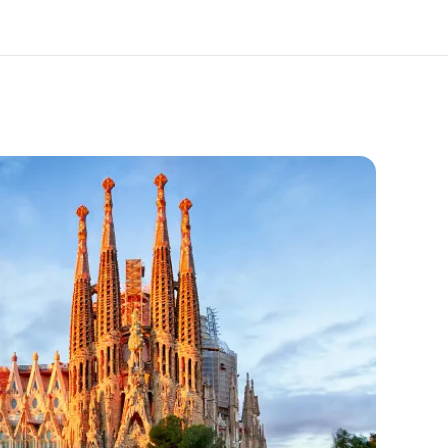
m oss
Karriär
ka är vi?
Bli en del av vårt team