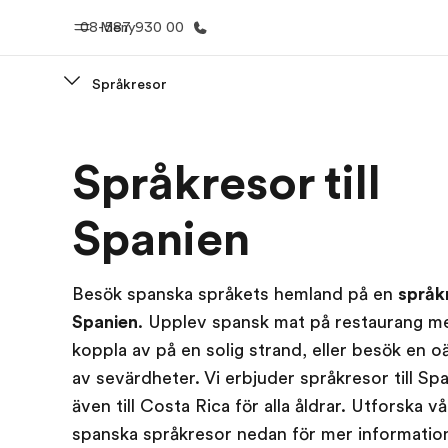
08-587 930 00
Meny
Språkresor
Hem
Progr
Språkresor till
Välkommen till EF
Se allt vi e
Spanien
Besök spanska språkets hemland på en
språkr
Spanien
. Upplev spansk mat på restaurang m
koppla av på en solig strand, eller besök en o
av sevärdheter. Vi erbjuder språkresor till Sp
även till Costa Rica för alla åldrar. Utforska v
spanska språkresor nedan för mer informatio