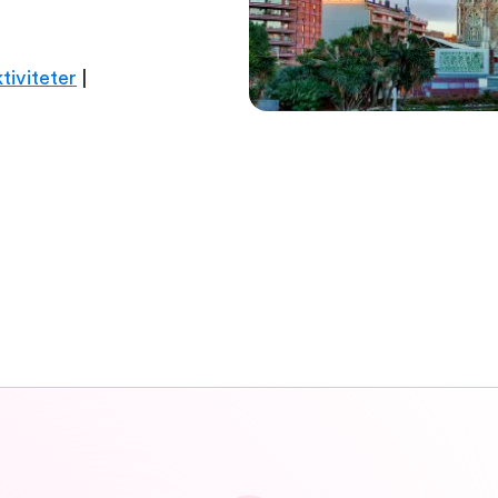
tiviteter
|