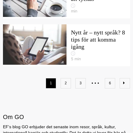
min
Nytt år – nytt språk? 8
tips för att komma
igång
5
min
1
2
3
6
Om GO
EF's blog GO erbjuder det senaste inom resor, språk, kultur,
internationell karriär och studentliv. Det är detta vi lever för här på