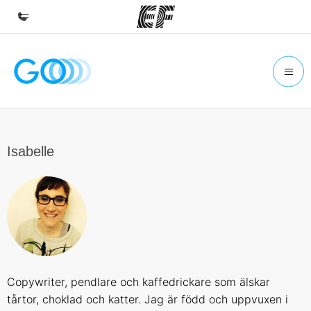
Hem
Välkommen till EF
Program
Se allt vi erbjuder
Isabelle
Kontor
Hitta ett kontor nära dig
Om oss
Vilka är vi?
Karriär
Copywriter, pendlare och kaffedrickare som älskar
Bli en del av vårt team
tårtor, choklad och katter. Jag är född och uppvuxen i