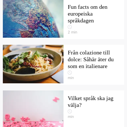
Fun facts om den
europeiska
språkdagen
2
min
Från colazione till
dolce: Såhär äter du
som en italienare
min
Vilket språk ska jag
välja?
min