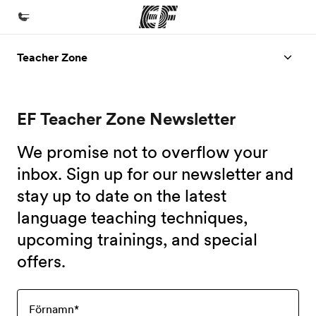
Teacher Zone
Hem
Välkommen till EF
EF Teacher Zone Newsletter
Program
Se allt vi erbjuder
We promise not to overflow your
Kontor
inbox. Sign up for our newsletter and
stay up to date on the latest
Hitta ett kontor nära dig
language teaching techniques,
Om oss
upcoming trainings, and special
Vilka är vi?
offers.
Karriär
Bli en del av vårt team
Förnamn
*