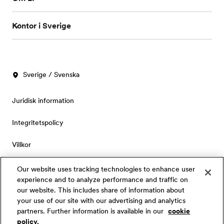
Kontor i Sverige
Sverige / Svenska
Juridisk information
Integritetspolicy
Villkor
Cookies
Our website uses tracking technologies to enhance user
experience and to analyze performance and traffic on
Privacy Settings
our website. This includes share of information about
your use of our site with our advertising and analytics
partners. Further information is available in our
cookie
© Signum International AG 2026. Alla rättigheter förbehålls.
policy.