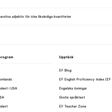
rativa adjektiv för icke likvärdiga kvantiteter
program
Upptäck
EF Blog
omlands
EF English Proficiency Index (EF
dent i USA
Engelska övningar
USA
Gratis språktest
udent
EF Teacher Zone