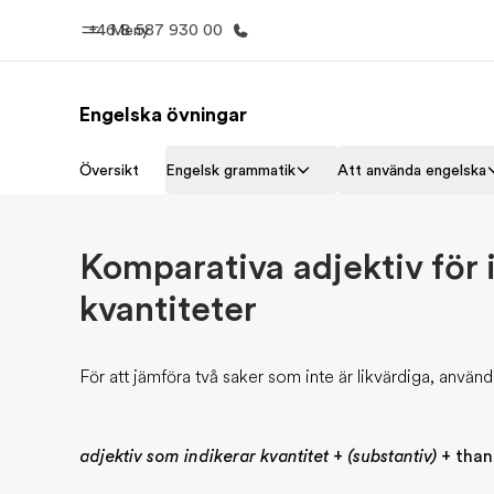
+46 8 587 930 00
Meny
Engelska övningar
Hem
Progr
Översikt
Engelsk grammatik
Att använda engelska
Välkommen till EF
Se allt vi e
Komparativa adjektiv för 
kvantiteter
För att jämföra två saker som inte är likvärdiga, använd
adjektiv som indikerar kvantitet
+
(substantiv)
+ than