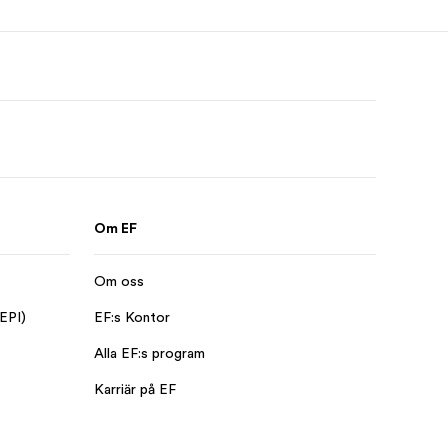
Om EF
Om oss
 EPI)
EF:s Kontor
Alla EF:s program
Karriär på EF