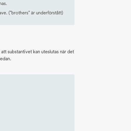
has.
ve. ("brothers" är underförstått)
tt substantivet kan uteslutas när det
nedan.