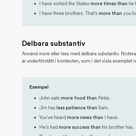
I have visited the States
more times than
he 
I have three brothers. That's
more than
you ha
Delbara substantiv
Använd
more
eller
less
med delbara substantiv. Notera a
är underförstått i kontexten, som i det sista exemplet 
Exempel
John eats
more food than
Peter.
Jim has
less patience than
Sam.
You've heard
more news than
I have.
He's had
more success than
his brother has.