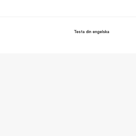
Testa din engelska
m oss
Karriär
ka är vi?
Bli en del av vårt team