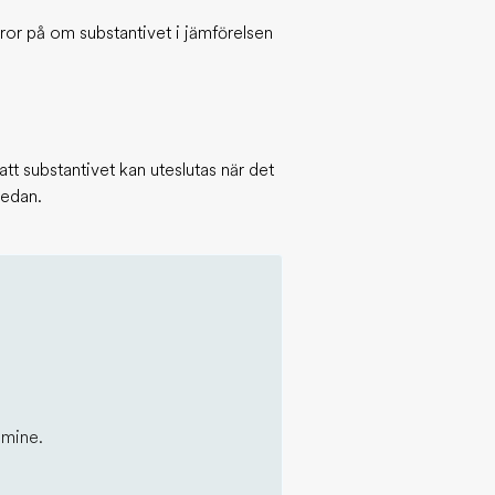
eror på om substantivet i jämförelsen
t substantivet kan uteslutas när det
nedan.
 mine.