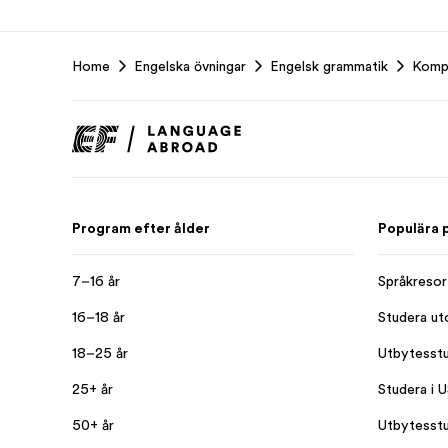
EF
Home
Engelska övningar
Engelsk grammatik
Kompa
Footer
Program efter ålder
Populära 
7–16 år
Språkresor
16–18 år
Studera ut
18–25 år
Utbytesstu
25+ år
Studera i 
50+ år
Utbytesst