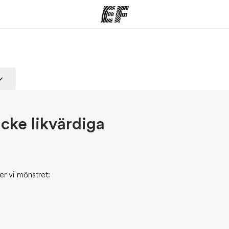
am
Kontor
O
rbjuder
Hitta ett kontor nära dig
Vil
icke likvärdiga
er vi mönstret: