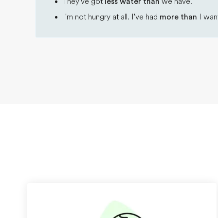
They've got
less water than
we have.
I'm not hungry at all. I've had
more than
I want