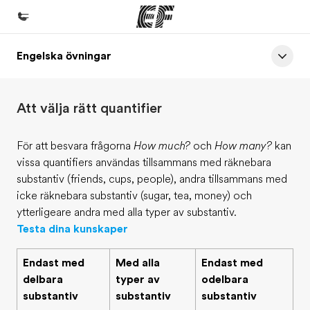
Engelska övningar
Hem
Välkommen till EF
Att välja rätt quantifier
Program
Se allt vi erbjuder
För att besvara frågorna
How much?
och
How many?
kan
vissa quantifiers användas tillsammans med räknebara
Kontor
substantiv (friends, cups, people), andra tillsammans med
Hitta ett kontor nära dig
icke räknebara substantiv (sugar, tea, money) och
ytterligeare andra med alla typer av substantiv.
Om oss
Testa dina kunskaper
Vilka är vi?
Endast med
Med alla
Endast med
Karriär
delbara
typer av
odelbara
Bli en del av vårt team
substantiv
substantiv
substantiv