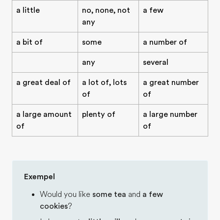
a little
no, none, not
a few
any
a bit of
some
a number of
any
several
a great deal of
a lot of, lots
a great number
of
of
a large amount
plenty of
a large number
of
of
Exempel
Would you like
some tea
and
a few
cookies
?