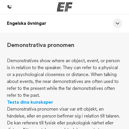
Engelska övningar
Hem
Välkommen till EF
Demonstrativa pronomen
Program
Se allt vi erbjuder
Demonstratives show where an object, event, or person
is in relation to the speaker. They can refer to a physical
Kontor
or a psychological closeness or distance. When talking
Hitta ett kontor nära dig
about events, the near demonstratives are often used to
refer to the present while the far demonstratives often
Om oss
refer to the past.
Vilka är vi?
Testa dina kunskaper
Demonstrativa pronomen visar var ett objekt, en
Karriär
händelse, eller en person befinner sig i relation till talaren.
Bli en del av vårt team
De kan referera till fysisk eller psykologisk närhet eller