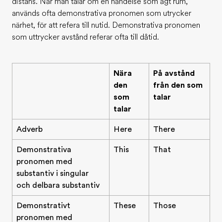
distans. När man talar om en händelse som ägt rum,
används ofta demonstrativa pronomen som utrycker
närhet, för att refera till nutid. Demonstrativa pronomen
som uttrycker avstånd referar ofta till dåtid.
Nära
På avstånd
den
från den som
som
talar
talar
Adverb
Here
There
Demonstrativa
This
That
pronomen med
substantiv i singular
och delbara substantiv
Demonstrativt
These
Those
pronomen med