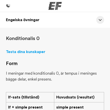
Engelska övningar
Hem
Välkommen till EF
Konditionalis 0
Program
Se allt vi erbjuder
Testa dina kunskaper
Kontor
Form
Hitta ett kontor nära dig
I meningar med konditionalis 0, är tempus i meninges
Om oss
bägge delar, enkel presens.
Vilka är vi?
Karriär
If-sats (tillstånd)
Huvudsats (resultat)
Bli en del av vårt team
If + simple present
simple present