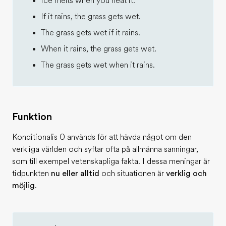
Ice melts when you heat it.
If it rains, the grass gets wet.
The grass gets wet if it rains.
When it rains, the grass gets wet.
The grass gets wet when it rains.
Funktion
Konditionalis 0 används för att hävda något om den
verkliga världen och syftar ofta på allmänna sanningar,
som till exempel vetenskapliga fakta. I dessa meningar är
tidpunkten
nu eller alltid
och situationen är
verklig och
möjlig
.