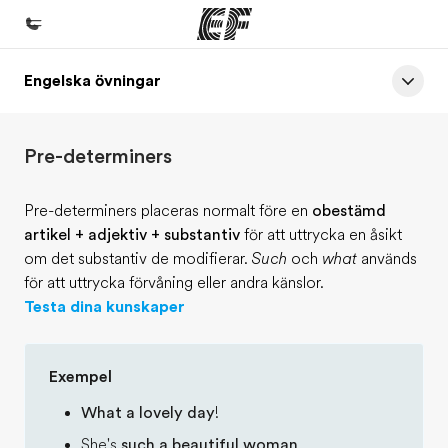
Engelska övningar
Hem
Välkommen till EF
Pre-determiners
Program
Se allt vi erbjuder
Pre-determiners placeras normalt före en
obestämd
artikel + adjektiv + substantiv
för att uttrycka en åsikt
Kontor
om det substantiv de modifierar.
Such
och
what
används
Hitta ett kontor nära dig
för att uttrycka förvåning eller andra känslor.
Testa dina kunskaper
Om oss
Vilka är vi?
Exempel
Karriär
What a lovely day
!
Bli en del av vårt team
She's
such a beautiful woman
.