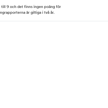
 till 9 och det finns ingen poäng för
rapporterna är giltiga i två år.
a program
Upptäck
r
EF Blog