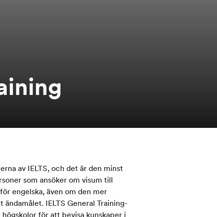
aining
nerna av IELTS, och det är den minst
ersoner som ansöker om visum till
 för engelska, även om den mer
t ändamålet. IELTS General Training-
h högskolor för att bevisa kunskaper i