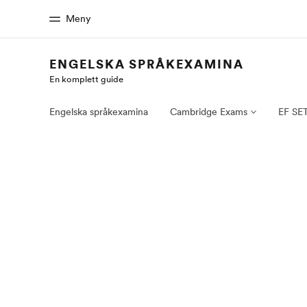
Meny
ENGELSKA SPRÅKEXAMINA
En komplett guide
Hem
Progr
Välkommen till EF
Se allt vi e
Engelska språkexamina
Cambridge Exams
EF SE