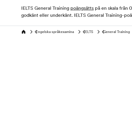
IELTS General Training
poängsätts
på en skala från 0
godkänt eller underkänt. IELTS General Training-poäng
Engelska språkexamina
IELTS
General Training
Home
Program efter ålder
Populär
7-16 år
Språkreso