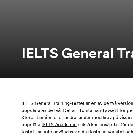
IELTS General Tr
IELTS General Training-testet är en av de två versio
populära av de två. Det är i första hand avsett för p
Storbritannien eller andra länder med krav på visum
populära
IELTS Academic
också kan användas för de
testet kan inte användas vid de flesta universitet oc