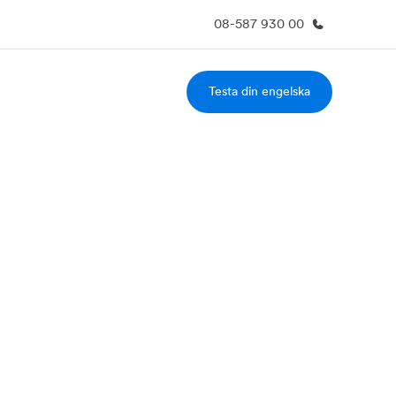
08-587 930 00
Testa din engelska
m oss
Karriär
ka är vi?
Bli en del av vårt team