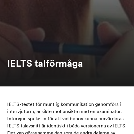
IELTS talförmåga
IELTS-testet för muntlig kommunikation genomförs i
intervjuform, ansikte mot ansikte med en examinator.
Intervjun spelas in för att vid behov kunna omvärderas.
IELTS talavsnitt är identiskt i båda versionerna av IELTS.
Det kan göras samma dag som de andra delarna av