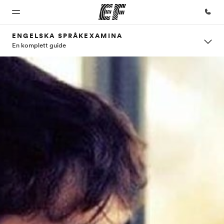
ENGELSKA SPRÅKEXAMINA
En komplett guide
Hem
Program
Kontor
Om oss
Karriär
Välkommen
Se allt vi
Hitta ett
Vilka är vi?
Bli en del av
till EF
erbjuder
kontor nära
vårt team
dig