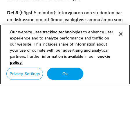
Del 3
(högst 5 minuter): Intervjuaren och studenten har
en diskussion om ett ämne, vanligtvis samma ämne som
i del 2.
Our website uses tracking technologies to enhance user
experience and to analyze performance and traffic on
our website. This includes share of information about
Poängsättning
your use of our site with our advertising and analytics
partners. Further information is available in our
cookie
policy.
IELTS test för talförmåga, liksom resten av IELTS, får
mellan 0 och 9 poäng. Den muntliga delen får samma
Privacy Settings
Ok
vikt som de andra delarna av IELTS när du beräknar ditt
totala IELTS-resultat.
Testa din engelska
Engelska språkexamina
IELTS
Talförmåga
Home